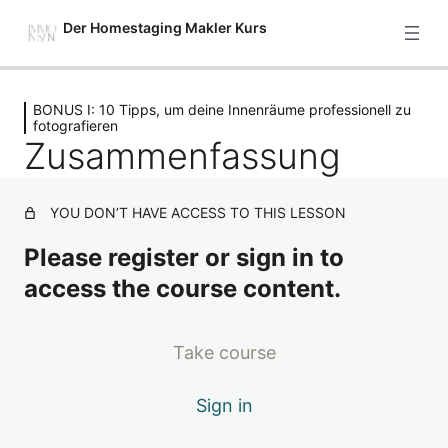
Der Homestaging Makler Kurs
Previous
Next
BONUS I: 10 Tipps, um deine Innenräume professionell zu
Starte hier
fotografieren
Zusammenfassung
2 Lektionen
Modul 1: Setze deine Immobilie
gekonnt in Szene – Einführung
YOU DON’T HAVE ACCESS TO THIS LESSON
4 Lektionen
Modul 2: Grundlagenarbeit – was
Please register or sign in to
bietet deine Immobilie und wer ist
access the course content.
hierfür die beste Zielgruppe?
7 Lektionen
Modul 3: 5 Stufen, um deine
Take course
Immobilie so richtig verkaufsfit zu
machen
Sign in
7 Lektionen