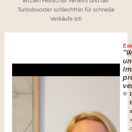
letzten Feinschliff verleiht und der
Turbobooster schlechthin für schnelle
Verkäufe ist!
Exk
"W
un
Im
pr
ve
w
o