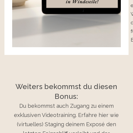
e
W
d
f
B
Weiters bekommst du diesen
Bonus:
Du bekommst auch Zugang zu einem
exklusiven Videotraining. Erfahre hier wie
(virtuelles) Staging deinem Exposé den