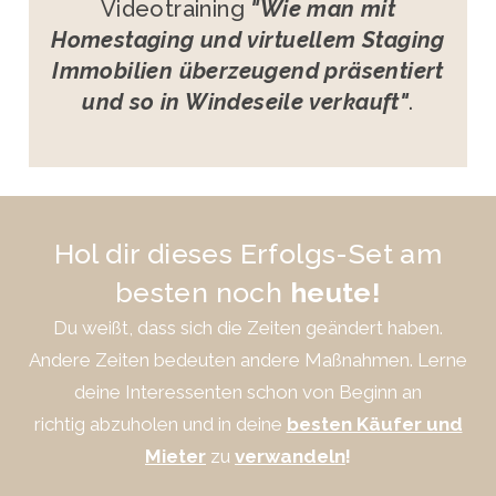
Videotraining
"Wie man mit
Homestaging und virtuellem Staging
Immobilien überzeugend präsentiert
und so in Windeseile verkauft"
.
Hol dir dieses Erfolgs-Set am
besten noch
heute!
Du weißt, dass sich die Zeiten geändert haben.
Andere Zeiten bedeuten andere Maßnahmen.
Lerne
deine Interessenten schon von Beginn an
richtig abzuholen und in deine
besten Käufer und
Mieter
zu
verwandeln
!