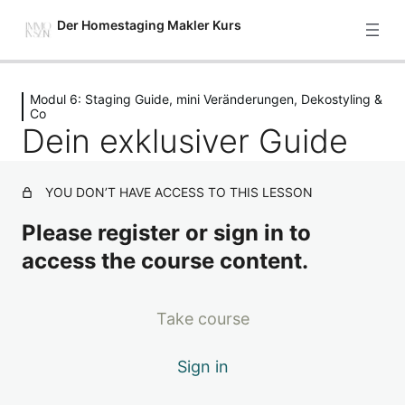
Der Homestaging Makler Kurs
Previous
Next
Modul 6: Staging Guide, mini Veränderungen, Dekostyling &
Starte hier
Co
Dein exklusiver Guide
2 Lektionen
Modul 1: Setze deine Immobilie
gekonnt in Szene – Einführung
YOU DON’T HAVE ACCESS TO THIS LESSON
4 Lektionen
Modul 2: Grundlagenarbeit – was
Please register or sign in to
bietet deine Immobilie und wer ist
access the course content.
hierfür die beste Zielgruppe?
7 Lektionen
Modul 3: 5 Stufen, um deine
Take course
Immobilie so richtig verkaufsfit zu
machen
Sign in
7 Lektionen