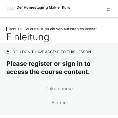
Der Homestaging Makler Kurs
Previous
Next
Bonus II: So erstellst du ein verkaufsstarkes Inserat
Starte hier
Einleitung
2 Lektionen
Modul 1: Setze deine Immobilie
gekonnt in Szene – Einführung
YOU DON’T HAVE ACCESS TO THIS LESSON
4 Lektionen
Please register or sign in to
Modul 2: Grundlagenarbeit – was
access the course content.
bietet deine Immobilie und wer ist
hierfür die beste Zielgruppe?
7 Lektionen
Take course
Modul 3: 5 Stufen, um deine
Immobilie so richtig verkaufsfit zu
Sign in
machen
7 Lektionen