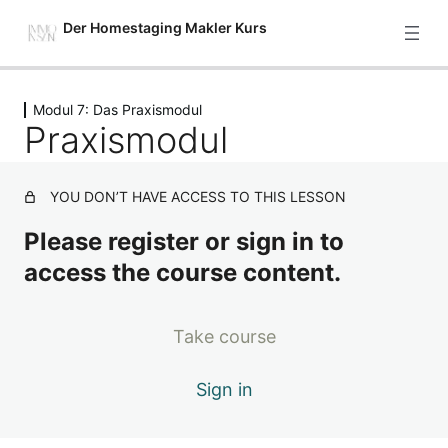
Der Homestaging Makler Kurs
Previous
Next
Modul 7: Das Praxismodul
Starte hier
Praxismodul
2 Lektionen
Modul 1: Setze deine Immobilie
gekonnt in Szene – Einführung
YOU DON’T HAVE ACCESS TO THIS LESSON
4 Lektionen
Please register or sign in to
Modul 2: Grundlagenarbeit – was
access the course content.
bietet deine Immobilie und wer ist
hierfür die beste Zielgruppe?
7 Lektionen
Take course
Modul 3: 5 Stufen, um deine
Immobilie so richtig verkaufsfit zu
Sign in
machen
7 Lektionen