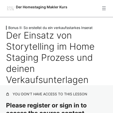
Der Homestaging Makler Kurs
Previous
Next
Bonus II: So erstellst du ein verkaufsstarkes Inserat
Starte hier
Der Einsatz von
2 Lektionen
Modul 1: Setze deine Immobilie
Storytelling im Home
gekonnt in Szene – Einführung
Staging Prozess und
4 Lektionen
Modul 2: Grundlagenarbeit – was
deinen
bietet deine Immobilie und wer ist
hierfür die beste Zielgruppe?
Verkaufsunterlagen
7 Lektionen
Modul 3: 5 Stufen, um deine
Immobilie so richtig verkaufsfit zu
YOU DON’T HAVE ACCESS TO THIS LESSON
machen
Please register or sign in to
7 Lektionen