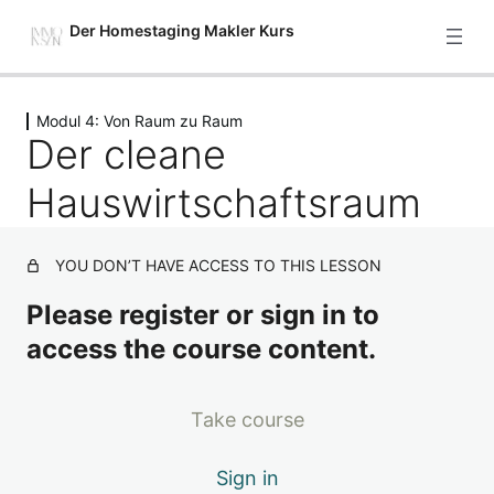
Der Homestaging Makler Kurs
Previous
Next
Modul 4: Von Raum zu Raum
Starte hier
Der cleane
2 Lektionen
Modul 1: Setze deine Immobilie
Hauswirtschaftsraum
gekonnt in Szene – Einführung
4 Lektionen
Modul 2: Grundlagenarbeit – was
YOU DON’T HAVE ACCESS TO THIS LESSON
bietet deine Immobilie und wer ist
Please register or sign in to
hierfür die beste Zielgruppe?
access the course content.
7 Lektionen
Modul 3: 5 Stufen, um deine
Immobilie so richtig verkaufsfit zu
Take course
machen
Sign in
7 Lektionen