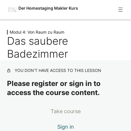
Der Homestaging Makler Kurs
Previous
Next
Modul 4: Von Raum zu Raum
Starte hier
Das saubere
2 Lektionen
Modul 1: Setze deine Immobilie
Badezimmer
gekonnt in Szene – Einführung
4 Lektionen
Modul 2: Grundlagenarbeit – was
YOU DON’T HAVE ACCESS TO THIS LESSON
bietet deine Immobilie und wer ist
Please register or sign in to
hierfür die beste Zielgruppe?
access the course content.
7 Lektionen
Modul 3: 5 Stufen, um deine
Immobilie so richtig verkaufsfit zu
Take course
machen
Sign in
7 Lektionen