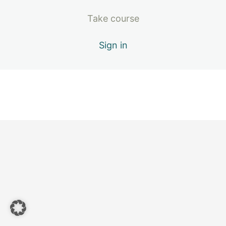
Modul 4: Von Raum zu Raum
Take course
13 Lektionen
Modul 5: Besondere
Herausforderungen
Sign in
4 Lektionen
Modul 6: Staging Guide, mini
Veränderungen, Dekostyling & Co
8 Lektionen
Modul 7: Das Praxismodul
5 Lektionen
BONUS I: 10 Tipps, um deine
Innenräume professionell zu
fotografieren
Einleitung
10 Tipps wie du Innenräume professionell fotografierst –
Teil 1