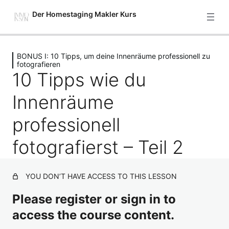
Der Homestaging Makler Kurs
Previous
Next
BONUS I: 10 Tipps, um deine Innenräume professionell zu
Starte hier
fotografieren
10 Tipps wie du
2 Lektionen
Modul 1: Setze deine Immobilie
Innenräume
gekonnt in Szene – Einführung
4 Lektionen
professionell
Modul 2: Grundlagenarbeit – was
bietet deine Immobilie und wer ist
fotografierst – Teil 2
hierfür die beste Zielgruppe?
7 Lektionen
YOU DON’T HAVE ACCESS TO THIS LESSON
Modul 3: 5 Stufen, um deine
Immobilie so richtig verkaufsfit zu
Please register or sign in to
machen
access the course content.
7 Lektionen