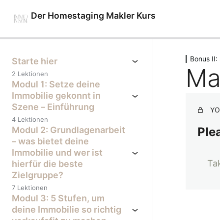
Der Homestaging Makler Kurs
Previous
Next
Bonus II:
Starte hier
Ma
2 Lektionen
Modul 1: Setze deine
Immobilie gekonnt in
Szene – Einführung
YO
4 Lektionen
Modul 2: Grundlagenarbeit
Plea
– was bietet deine
Immobilie und wer ist
Ta
hierfür die beste
Zielgruppe?
7 Lektionen
Modul 3: 5 Stufen, um
deine Immobilie so richtig