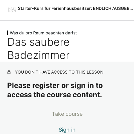
Starter-Kurs für Ferienhausbesitzer: ENDLICH AUSGEBUCHT ✨
Previous
Next
Was du pro Raum beachten darfst
-> STARTE HIER
Das saubere
1 Lektion
Workshop "So wird deine Unterkunft
Badezimmer
ein Buchungshit"
1 Lektion
Grundlagenarbeit
YOU DON’T HAVE ACCESS TO THIS LESSON
1 Lektion
Please register or sign in to
Räume wertsteigernd präsentieren
access the course content.
3 Lektionen
Deine Styling-Anleitung – Schritt für
Schritt
Take course
1 Lektion
Was du pro Raum beachten darfst
Sign in