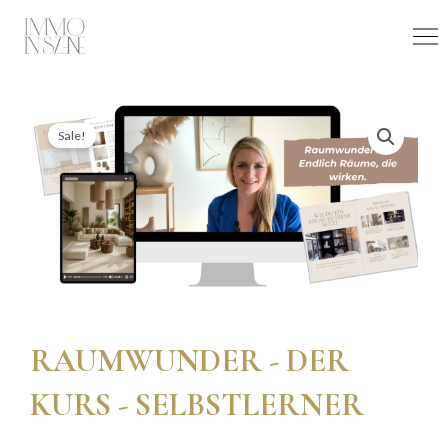
Skip
to
content
Sale!
RAUMWUNDER - DER
KURS - SELBSTLERNER