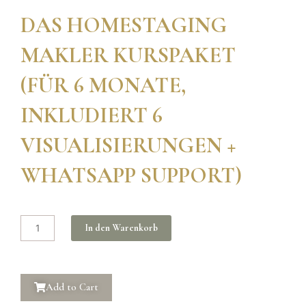
DAS HOMESTAGING
MAKLER KURSPAKET
(FÜR 6 MONATE,
INKLUDIERT 6
VISUALISIERUNGEN +
WHATSAPP SUPPORT)
Das
In den Warenkorb
Homestaging
Makler
Kurspaket
Add to Cart
(für