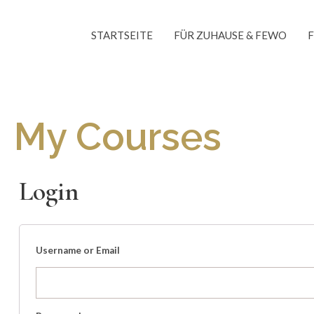
Skip
to
STARTSEITE
FÜR ZUHAUSE & FEWO
content
My Courses
Login
Username or Email