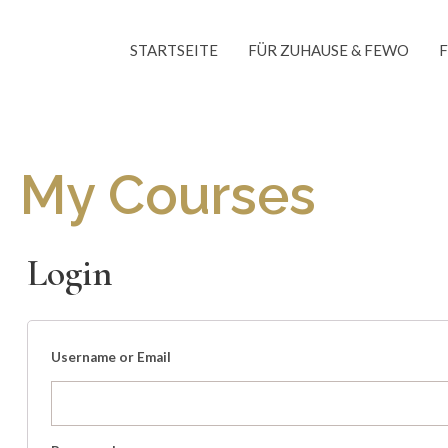
Skip
to
STARTSEITE
FÜR ZUHAUSE & FEWO
content
My Courses
Login
Username or Email