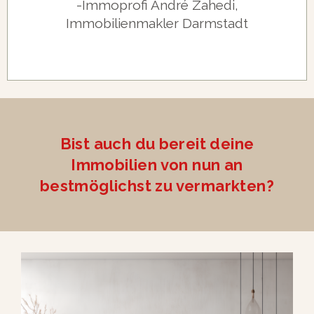
-Immoprofi André Zahedi,
Immobilienmakler Darmstadt
Bist auch du bereit deine
Immobilien von nun an
bestmöglichst zu vermarkten?